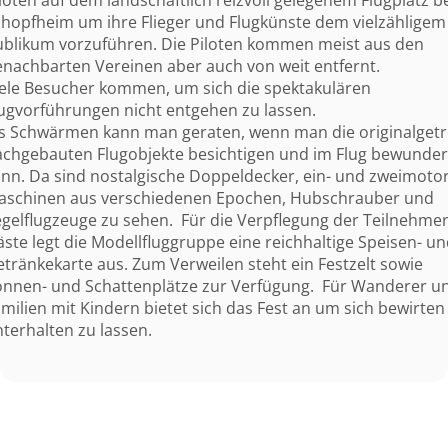
loten auf dem landschaftlich reizvoll gelegenem Flugplatz b
hopfheim um ihre Flieger und Flugkünste dem vielzähligem
ublikum vorzuführen. Die Piloten kommen meist aus den
nachbarten Vereinen aber auch von weit entfernt.
iele Besucher kommen, um sich die spektakulären
ugvorführungen nicht entgehen zu lassen.
ns Schwärmen kann man geraten, wenn man die originalget
achgebauten Flugobjekte besichtigen und im Flug bewunde
nn. Da sind nostalgische Doppeldecker, ein- und zweimoto
aschinen aus verschiedenen Epochen, Hubschrauber und
gelflugzeuge zu sehen. Für die Verpflegung der Teilnehme
ste legt die Modellfluggruppe eine reichhaltige Speisen- u
tränkekarte aus. Zum Verweilen steht ein Festzelt sowie
onnen- und Schattenplätze zur Verfügung. Für Wanderer u
milien mit Kindern bietet sich das Fest an um sich bewirte
terhalten zu lassen.